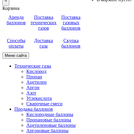
0
Корзина
Аренда
Поставка
Поставка
баллонов
технических
газовых
газов
баллонов
Способы
Доставка
Скупка
оплаты
газа
баллонов
Меню сайта
Технические газы
Кислород
Пропан
Ацетилен
Аргон
Азот
Углекислота
Сварочные смеси
Продажа баллонов
Кислородные баллоны
Пропановые баллоны
Ацетиленовые баллоны
Аргоновые баллоны