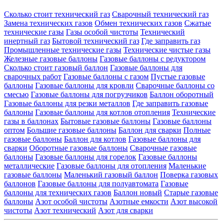
Сколько стоит технический газ
Сварочный технический газ
Замена технических газов
Обмен технических газов
Сжатые
технические газы
Газы особой чистоты
Технический
инертный газ
Бытовой технический газ
Где заправить газ
Промышленные технические газы
Технические чистые газы
Железные газовые баллоны
Газовые баллоны с редуктором
Сколько стоит газовый баллон
Газовые баллоны для
сварочных работ
Газовые баллоны с газом
Пустые газовые
баллоны
Газовые баллоны для кровли
Сварочные баллоны со
смесью
Газовые баллоны для погрузчиков
Баллон оборотный
Газовые баллоны для резки металлов
Где заправить газовые
баллоны
Газовые баллоны для котлов отопления
Технические
газы в баллонах
Бытовые газовые баллоны
Газовые баллоны
оптом
Большие газовые баллоны
Баллон для сварки
Полные
газовые баллоны
Баллон для котлов
Газовые баллоны для
сварки
Оборотные газовые баллоны
Сварочные газовые
баллоны
Газовые баллоны для горелок
Газовые баллоны
металлические
Газовые баллоны для отопления
Маленькие
газовые баллоны
Маленький газовый баллон
Поверка газовых
баллонов
Газовые баллоны для полуавтомата
Газовые
баллоны для технических газов
Баллон новый
Старые газовые
баллоны
Азот особой чистоты
Азотные емкости
Азот высокой
чистоты
Азот технический
Азот для сварки