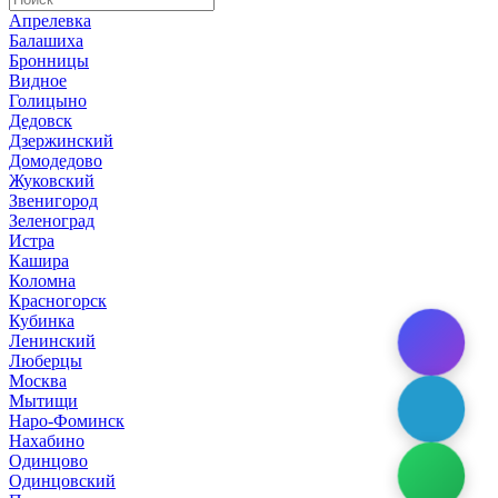
Апрелевка
Балашиха
Бронницы
Видное
Голицыно
Дедовск
Дзержинский
Домодедово
Жуковский
Звенигород
Зеленоград
Истра
Кашира
Коломна
Красногорск
Кубинка
Ленинский
Люберцы
Москва
Мытищи
Наро-Фоминск
Нахабино
Одинцово
Одинцовский